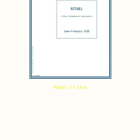
Rituel / J-F. Leze
Prix
14,77 €