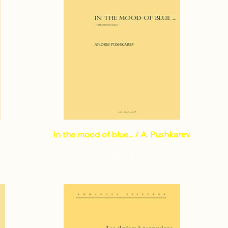
In the mood of blue... / A. Pushkarev
Prix
12,66 €