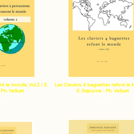
nt le monde, Vol.2 / E.
Les Claviers 4 baguettes refont le
 Ph. Velluet
E. Sejourne - Ph. Velluet
x
Prix
18 €
28,30 €