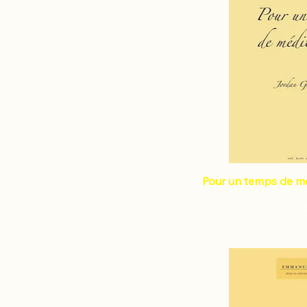
Pour un temps de mé
Pri
12,