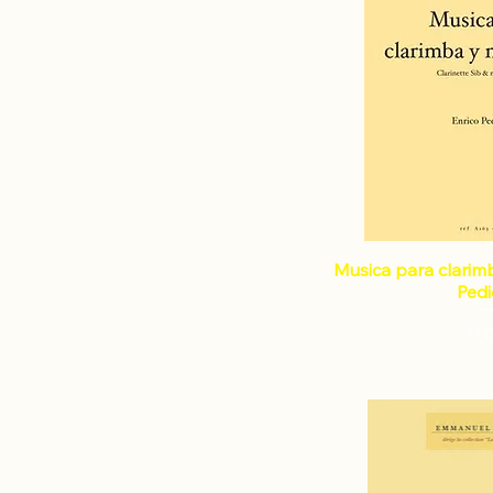
Musica para clarim
Ped
Pri
11,