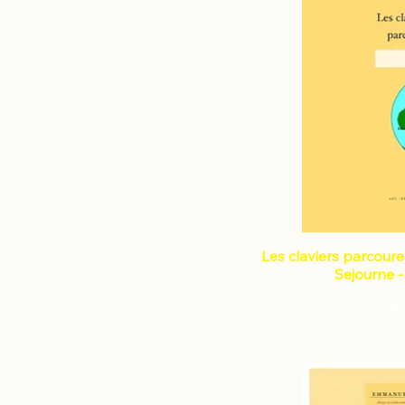
Les claviers parcoure
Sejourne -
Pri
28,