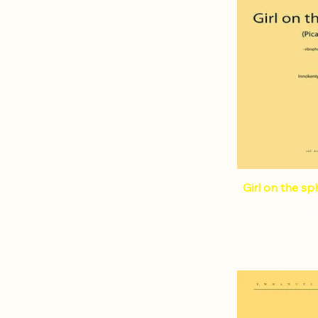
Girl on the sp
Pri
12,