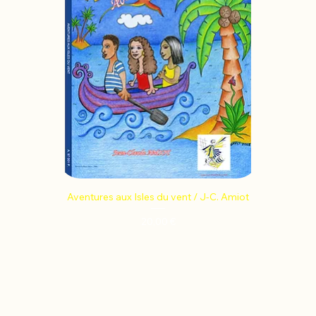
Aventures aux Isles du vent / J-C. Amiot
Prix
20,00 €