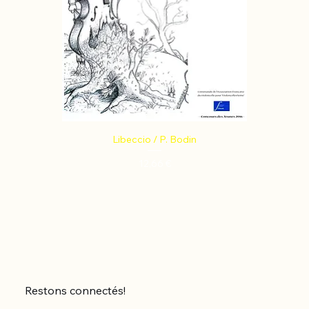
Libeccio / P. Bodin
Prix
12,66 €
Restons connectés!