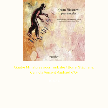
Quatre Miniatures pour Timbales/ Borrel Stéphane,
Carinola Vincent Raphaël, d'Or
Prix
10,02 €