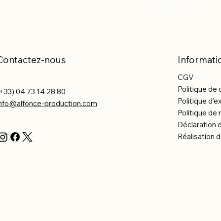
Prix
10,02 €
Contactez-nous
Informati
CGV
Politique de 
+33) 04 73 14 28 80
Politique d'e
info@alfonce-production.com
Politique d
Déclaration d
Réalisation d