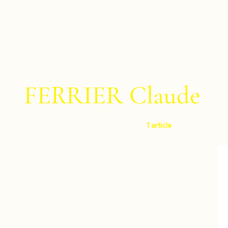
FERRIER Claude
1 article
Filtrer par
Niveau
Facile
Instruments
Ensembles de percussions
Compositeurs
Ensembles : Trio de