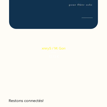
xniryS / M. Gori
Prix
12,13 €
Restons connectés!