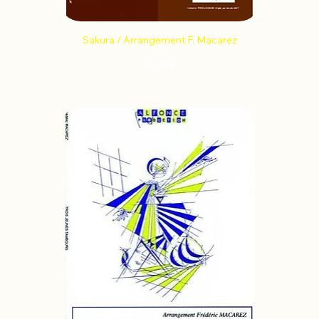
Sakura / Arrangement F. Macarez
Prix
12,58 €