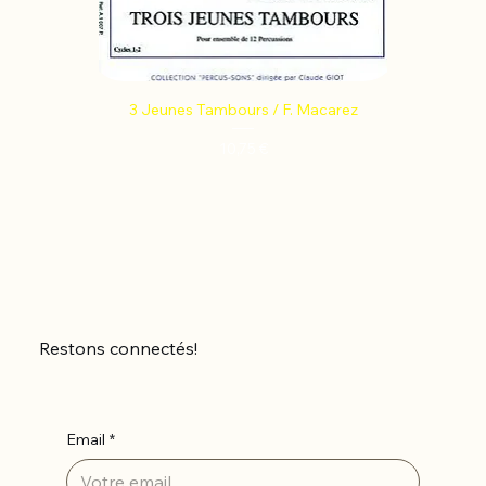
3 Jeunes Tambours / F. Macarez
Prix
10,75 €
Restons connectés!
Email
*