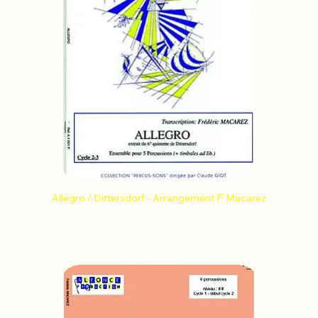
Allegro / Dittersdorf - Arrangement F. Macarez
Prix
14,28 €