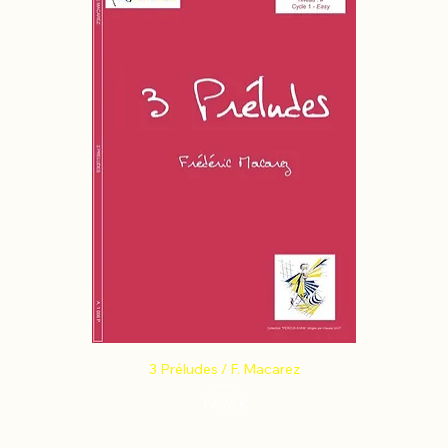
3 Préludes / F. Macarez
Prix
19,26 €