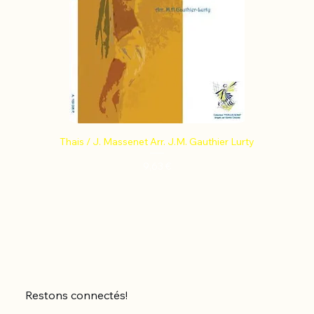
Thais / J. Massenet Arr. J.M. Gauthier Lurty
Prix
9,63 €
Restons connectés!