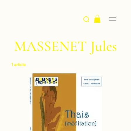
MASSENET Jules
1 article
Filtrer et trier