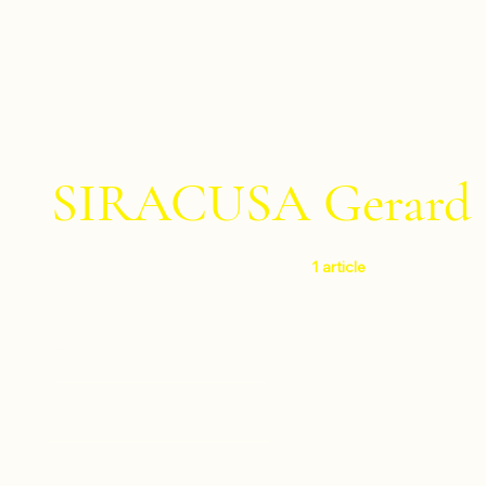
SIRACUSA Gerard
1 article
Filtrer par
Niveau
Facile
Instruments
Ensembles de percussions
Compositeurs
Ensembles : 7 percussions