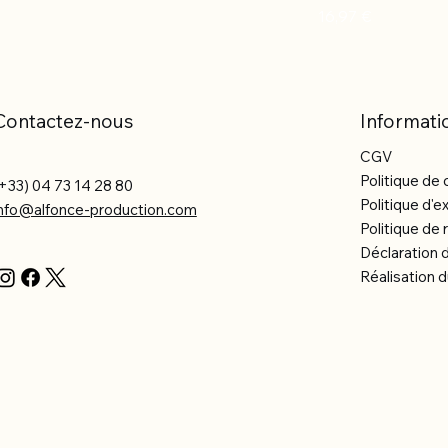
Prix
16,97 €
Contactez-nous
Informati
CGV
Politique de 
+33) 04 73 14 28 80
Politique d'e
info@alfonce-production.com
Politique d
Déclaration d
Réalisation d