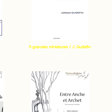
5 grandes miniatures / J. Gudefin
Prix
15,83 €