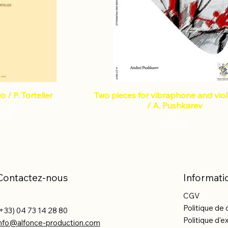
o / P. Tortelier
Two pieces for vibraphone and vio
/ A. Pushkarev
x
50 €
Prix
13,72 €
Contactez-nous
Informati
CGV
Politique de 
+33) 04 73 14 28 80
Politique d'e
info@alfonce-production.com