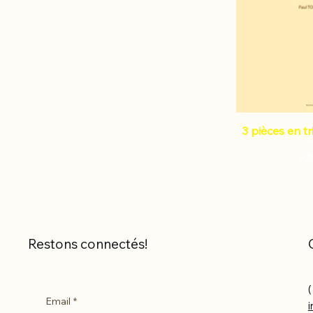
3 pièces en tri
Pri
9,
Restons connectés!
(
Email
*