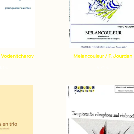
. Vodenitcharov
Melancouleur / F. Jourdan
x
Prix
83 €
9,71 €