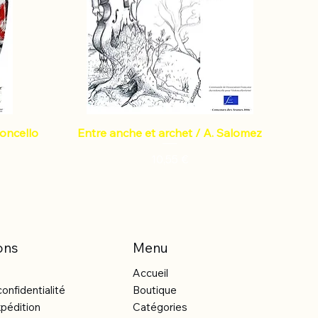
loncello
Entre anche et archet / A. Salomez
Prix
10,55 €
ons
Menu
Accueil
confidentialité
Boutique
xpédition
Catégories