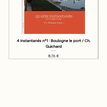
4 instantanés n°1 : Boulogne le port / Ch.
Guichard
Prix
8,76 €