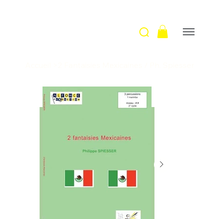
Accueil
>
2 Fantaisies Mexicaines / Ph. Spiesser