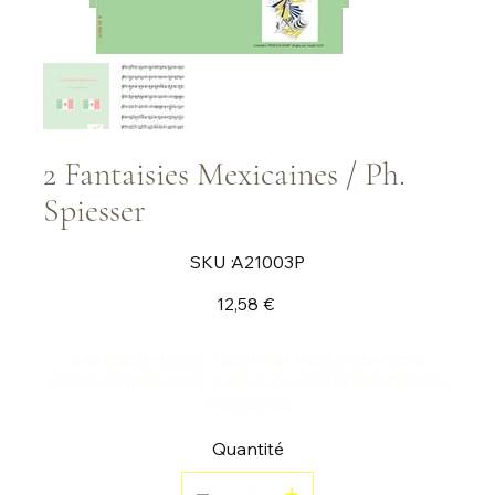
2 Fantaisies Mexicaines / Ph.
Spiesser
SKU
SKU :
A21003P
A21003P
Prix
12,58 €
3 exécutants sur 1 seul marimba, pour ces 2
pièces écrites dans le plus pur esprit des danses
mexicaines
Quantité