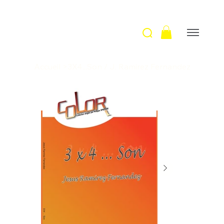
Accueil
>
3X4...Son / J. Ramirez Fernandez