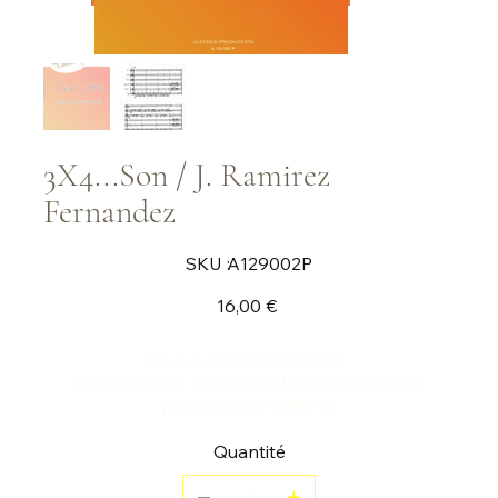
3X4...Son / J. Ramirez
Fernandez
SKU
SKU :
A129002P
A129002P
Prix
16,00 €
Pour 6 percussionnistes :
2 xylophones, 1 marimba basse, 1 marimba,
percussions, batterie.
Quantité