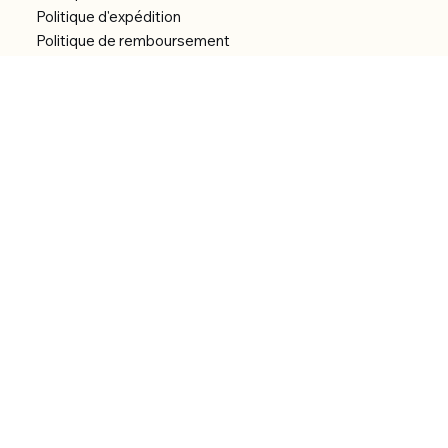
Politique d'expédition
Politique de remboursement
Déclaration d'accessibilité
Réalisation du site
Menu
Accueil
Boutique
Catégories
Bibliothèque numérique
À Propos
Contact
© 2026 by Alfonce Production.
Site réalisé par P’tit Kiwi.