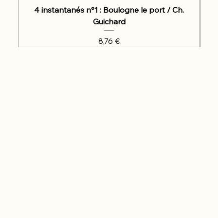
4 instantanés n°1 : Boulogne le port / Ch.
Guichard
Prix
8,76 €