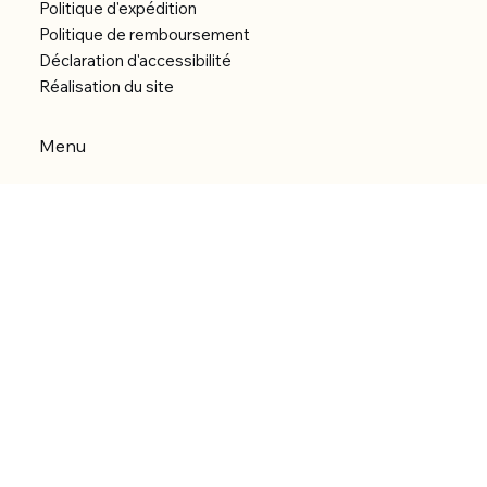
Politique d'expédition
Politique de remboursement
Déclaration d'accessibilité
Réalisation du site
Menu
Accueil
Boutique
Catégories
Bibliothèque numérique
À Propos
Contact
© 2026 by Alfonce Production.
Site réalisé par P’tit Kiwi.