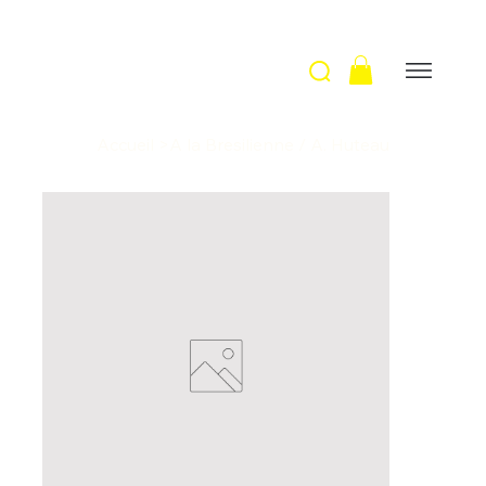
Accueil
>
A la Bresilienne / A. Huteau