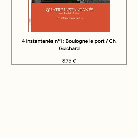
4 instantanés n°1 : Boulogne le port / Ch.
Guichard
Prix
8,76 €