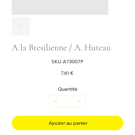
A la Bresilienne / A. Huteau
SKU
SKU :
A73007P
A73007P
Prix
7,61 €
Quantité
Ajouter au panier