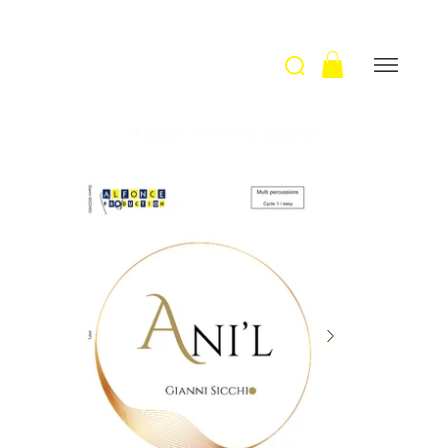
Accueil
>
Ani'l / G. Sicchio