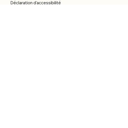
Déclaration d'accessibilité
Réalisation du site
Menu
Accueil
Boutique
Catégories
Bibliothèque numérique
À Propos
Contact
© 2026 by Alfonce Production.
Site réalisé par P’tit Kiwi.