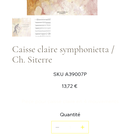
Caisse claire symphonietta /
Ch. Siterre
SKU
SKU :
A39007P
A39007P
Prix
13,72 €
Pièce pour caisse claire en 4 mouvements
Quantité