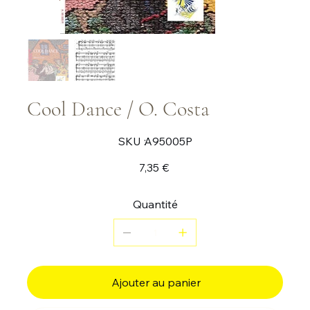
Cool Dance / O. Costa
SKU
SKU :
A95005P
A95005P
Prix
7,35 €
Quantité
Ajouter au panier