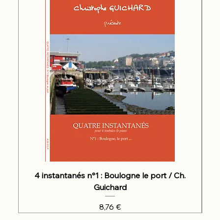
4 instantanés n°1 : Boulogne le port / Ch.
Guichard
Prix
8,76 €