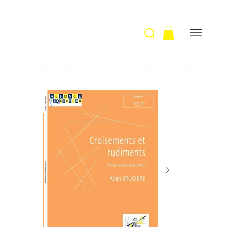
Accueil
>
Croisements et rudiments / A. Brugiere