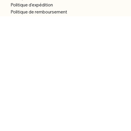
Politique d'expédition
Politique de remboursement
Déclaration d'accessibilité
Réalisation du site
Menu
Accueil
Boutique
Catégories
Bibliothèque numérique
À Propos
Contact
© 2026 by Alfonce Production.
Site réalisé par P’tit Kiwi.