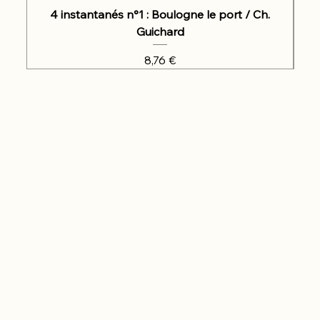
4 instantanés n°1 : Boulogne le port / Ch.
Guichard
Prix
8,76 €