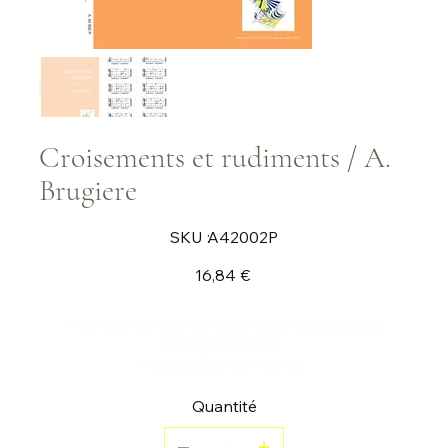
Croisements et rudiments / A.
Brugiere
SKU
SKU :
A42002P
A42002P
Prix
16,84 €
Méthode de coordination pour développer
l'indépendance.
Preface Daniel Humair.
Quantité