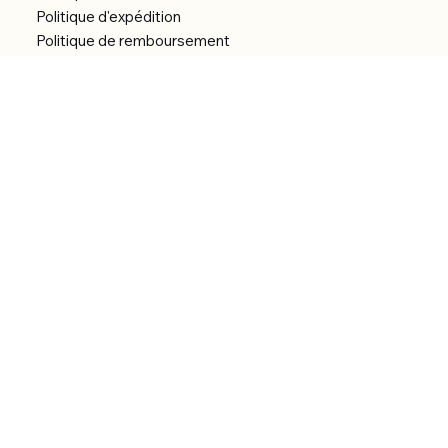
Politique d'expédition
Politique de remboursement
Déclaration d'accessibilité
Réalisation du site
Menu
Accueil
Boutique
Catégories
Bibliothèque numérique
À Propos
Contact
© 2026 by Alfonce Production.
Site réalisé par P’tit Kiwi.