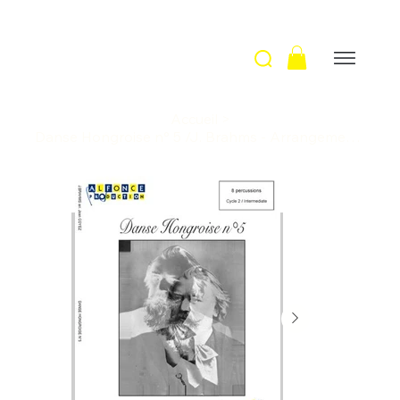
Accueil
>
Danse Hongroise n° 5 /J. Brahms - Arrangement J. Coyez