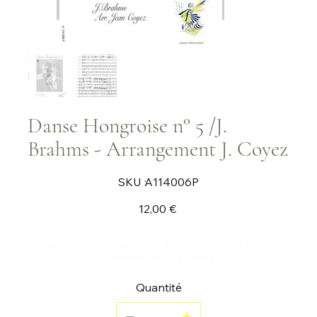
Danse Hongroise n° 5 /J.
Brahms - Arrangement J. Coyez
SKU
SKU :
A114006P
A114006P
Prix
12,00 €
Arrangement pour 2 vibraphones, 1 glock, 1 xylo,
2 marimbas (4 parties)
Quantité