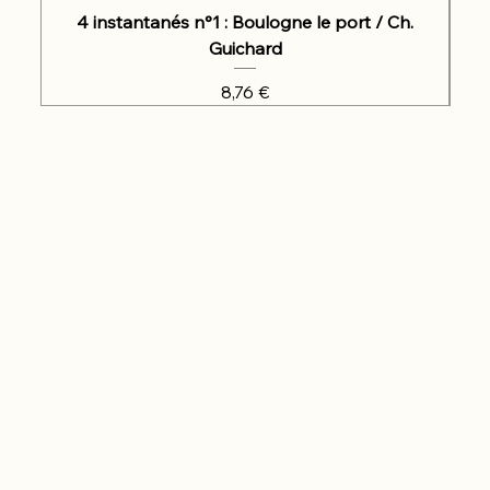
4 instantanés n°1 : Boulogne le port / Ch.
Guichard
Prix
8,76 €