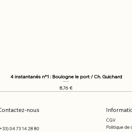
4 instantanés n°1 : Boulogne le port / Ch. Guichard
Prix
8,76 €
Contactez-nous
Informati
CGV
Politique de 
+33) 04 73 14 28 80