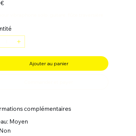
 €
pour vibraphone solo, guitare, flûte traversière
tité
Ajouter au panier
Commander et payer
ormations complémentaires
eau: Moyen
 Non