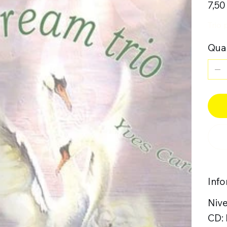
7,50
Trio 
Quan
Inf
Niv
CD: