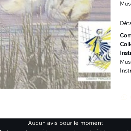
Musi
Déta
Comp
Coll
Inst
Musi
Ins
Aucun avis pour le moment