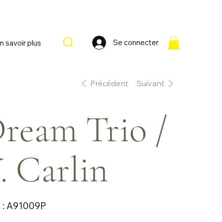
Se connecter
n savoir plus
Précédent
Suivant
ream Trio /
. Carlin
SKU
:
A91009P
A91009P