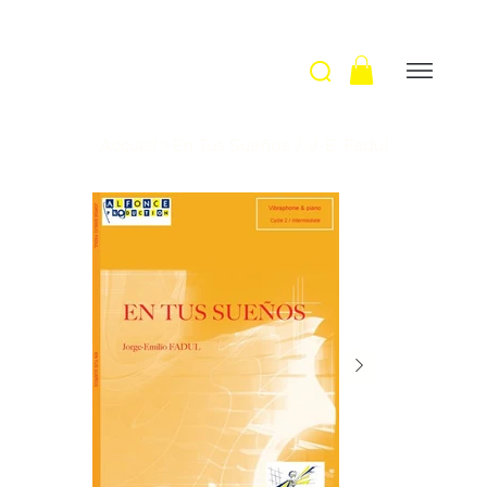
Accueil
>
En Tus Sueños / J-E. Fadul