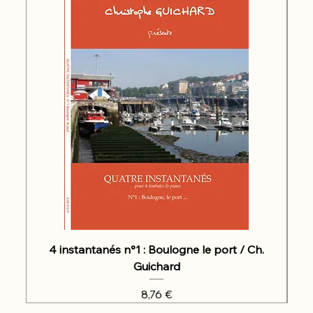
4 instantanés n°1 : Boulogne le port / Ch.
Guichard
Prix
8,76 €