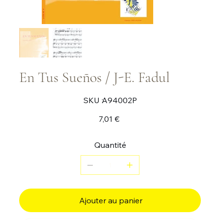
En Tus Sueños / J-E. Fadul
SKU
SKU :
A94002P
A94002P
Prix
7,01 €
Quantité
Ajouter au panier