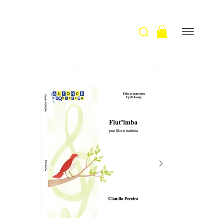
Accueil
>
Flut'imba / C. Pereira