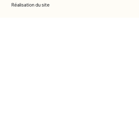
Réalisation du site
Menu
Accueil
Boutique
Catégories
Bibliothèque numérique
À Propos
Contact
© 2026 by Alfonce Production.
Site réalisé par P’tit Kiwi.
Back to Top