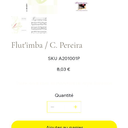
Flut'imba / C. Pereira
SKU
SKU :
A201001P
A201001P
Prix
8,03 €
Pièce pour flute et marimba de style Brésilien
Quantité
Ajouter au panier