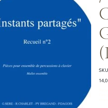
C
G
(
SKU 
Prix
14,0
Recue
Ces p
chamb