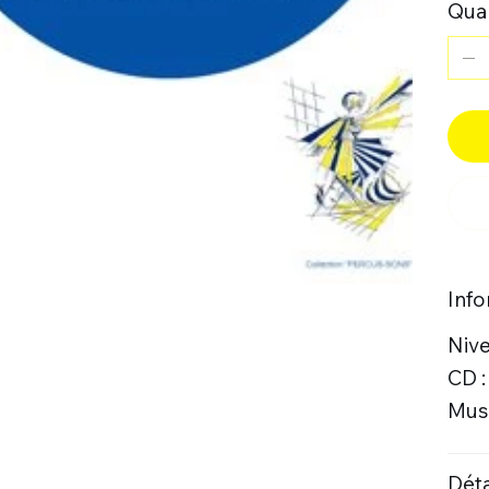
Quan
Inf
Niv
CD 
Musi
Déta