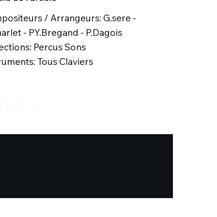
ositeurs / Arrangeurs: G.sere -
arlet - PY.Bregand - P.Dagois
ections: Percus Sons
ruments: Tous Claviers
.