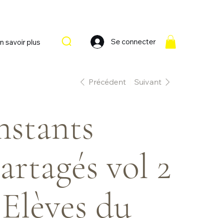
Se connecter
n savoir plus
Précédent
Suivant
nstants
artagés vol 2
 Elèves du