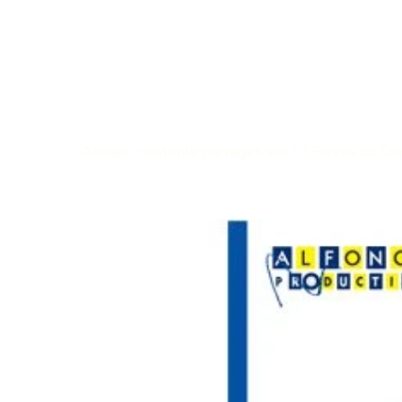
Accueil
>
Instants partagés vol 2 / Elèves du Con