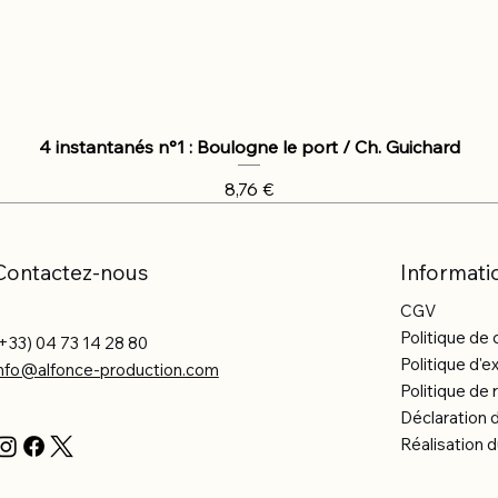
4 instantanés n°1 : Boulogne le port / Ch. Guichard
Prix
8,76 €
Contactez-nous
Informati
CGV
Politique de 
+33) 04 73 14 28 80
Politique d'e
info@alfonce-production.com
Politique d
Déclaration d
Réalisation d