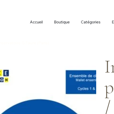
Accueil
Boutique
Catégories
E
servatoire G.Faure (Paris)
I
p
/