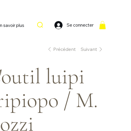
Se connecter
n savoir plus
Précédent
Suivant
'outil luipi
ripiopo / M.
ozzi