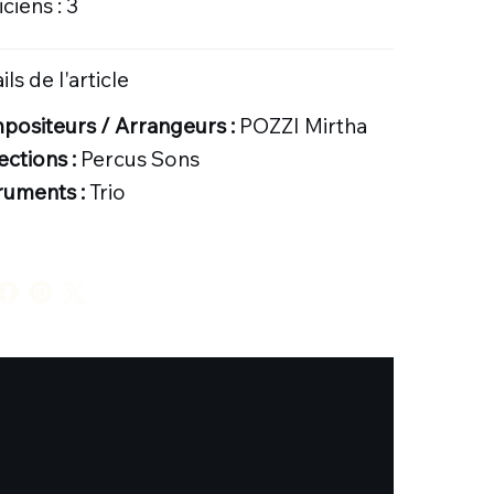
ciens : 3
ils de l'article
ositeurs / Arrangeurs :
POZZI Mirtha
ections :
Percus Sons
ruments :
Trio
.