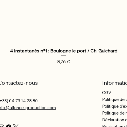
4 instantanés n°1 : Boulogne le port / Ch. Guichard
Prix
8,76 €
Contactez-nous
Informati
CGV
Politique de 
+33) 04 73 14 28 80
Politique d'e
info@alfonce-production.com
Politique d
Déclaration d
Réalisation d