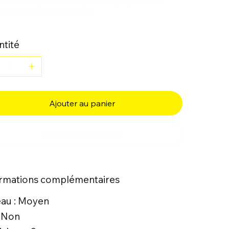
tales homog
è
nes ainsi que des propositions
rovisation instrumentale.
tité
Ajouter au panier
Commander et payer
ormations complémentaires
eau : Moyen
: Non