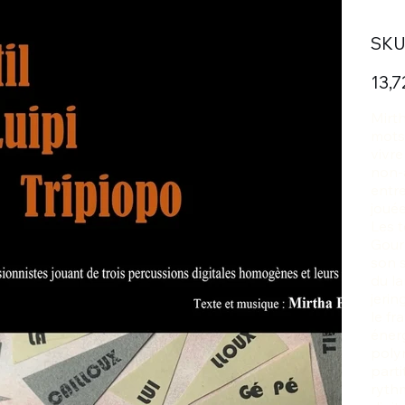
SKU 
Prix
13,7
Mirth
mots,
vivre
non-a
entre
jouée
Les t
Gourh
son s
du l
jeri
le fr
énerg
poly
parti
ryth