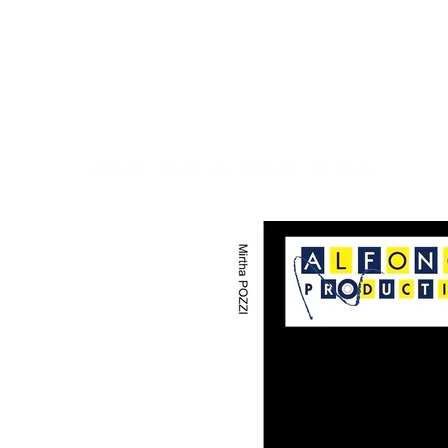
Accueil
>
L'outil luipi tripiopo / M. Pozzi