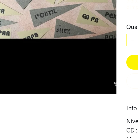
digi
d
’
imp
Quan
Inf
Niv
CD 