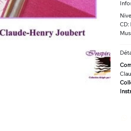
Inf
Nive
CD:
Musi
Déta
Comp
Cla
Coll
Inst