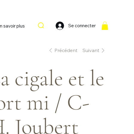
Se connecter
n savoir plus
Précédent
Suivant
a cigale et le
ort mi / C-
. Joubert