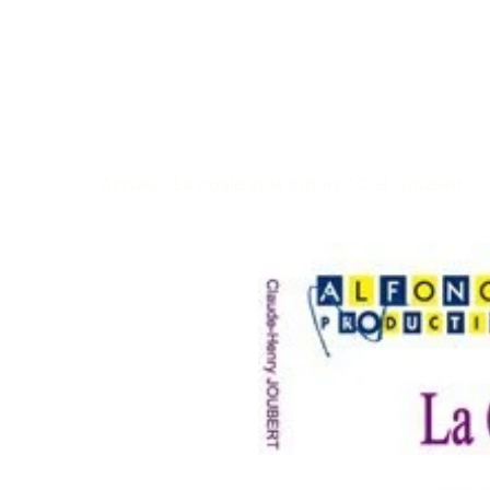
Accueil
>
La cigale et le fort mi / C-H. Joubert