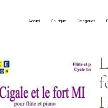
Accueil
Boutique
Catégories
E
L
f
H