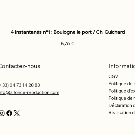
4 instantanés n°1 : Boulogne le port / Ch. Guichard
Prix
8,76 €
Contactez-nous
Informati
CGV
Politique de 
+33) 04 73 14 28 80
Politique d'e
info@alfonce-production.com
Politique d
Déclaration d
Réalisation d