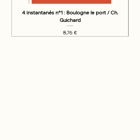
4 instantanés n°1 : Boulogne le port / Ch.
Guichard
Prix
8,76 €