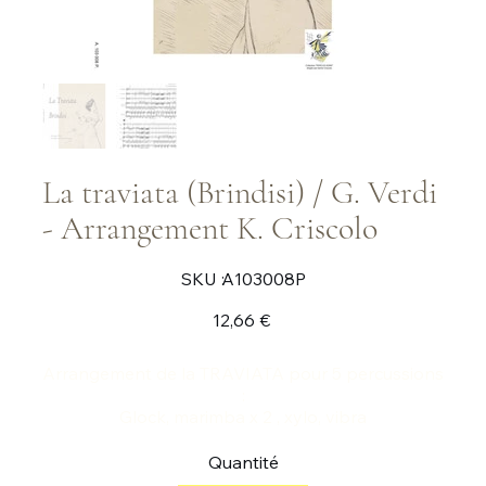
La traviata (Brindisi) / G. Verdi
- Arrangement K. Criscolo
SKU
SKU :
A103008P
A103008P
Prix
12,66 €
Arrangement de la TRAVIATA pour 5 percussions
:
Glock, marimba x 2 , xylo, vibra
Quantité