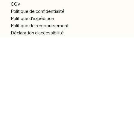
CGV
Politique de confidentialité
Politique d'expédition
Politique de remboursement
Déclaration d'accessibilité
Réalisation du site
Menu
Accueil
Boutique
Catégories
Bibliothèque numérique
À Propos
Contact