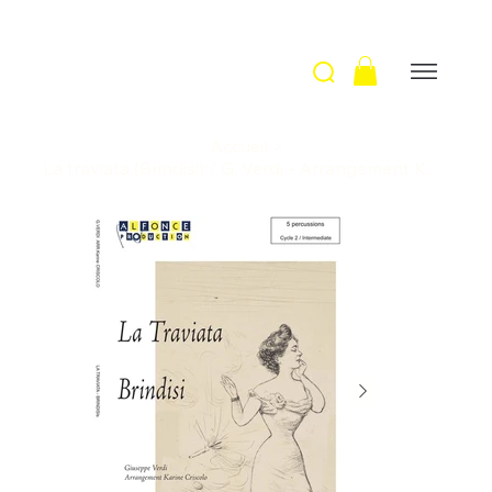
Accueil
>
La traviata (Brindisi) / G. Verdi - Arrangement K. Criscolo