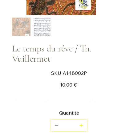
Le temps du rêve / Th.
Vuillermet
SKU
SKU :
A148002P
A148002P
Prix
10,00 €
Pièce pour saxophone alto et vibraphone solo
Quantité