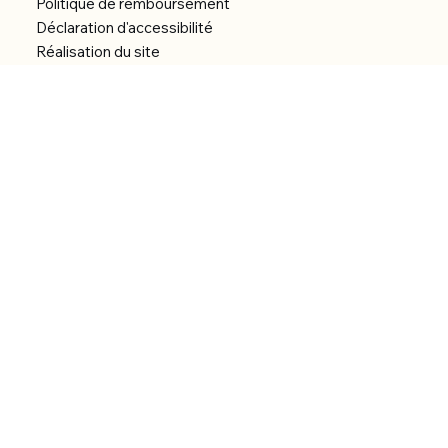
Politique de remboursement
Déclaration d'accessibilité
Réalisation du site
Menu
Accueil
Boutique
Catégories
Bibliothèque numérique
À Propos
Contact
© 2026 by Alfonce Production.
Site réalisé par P’tit Kiwi.