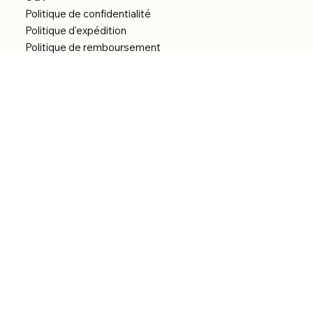
Politique de confidentialité
Politique d'expédition
Politique de remboursement
Déclaration d'accessibilité
Réalisation du site
Menu
Accueil
Boutique
Catégories
Bibliothèque numérique
À Propos
Contact
© 2026 by Alfonce Production.