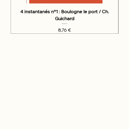
4 instantanés n°1 : Boulogne le port / Ch.
Guichard
Prix
8,76 €