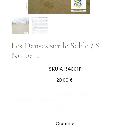
Les Danses sur le Sable / S.
Norbert
SKU
SKU :
A134001P
A134001P
Prix
20,00 €
Pour 6 percussionnistes :
Tple block, glock, bongo, 2 xylos, conga, cowbell,
vibra, 4 toms, marimba, bass drum, tamtam,
marimba basse
Quantité