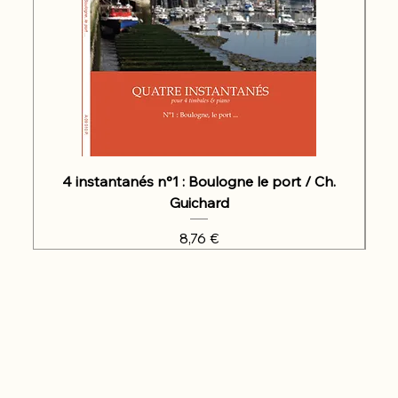
4 instantanés n°1 : Boulogne le port / Ch.
Guichard
Prix
8,76 €