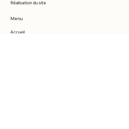
Réalisation du site
Menu
Accueil
Boutique
Catégories
Bibliothèque numérique
À Propos
Contact
© 2026 by Alfonce Production.
Site réalisé par P’tit Kiwi.
Back to Top