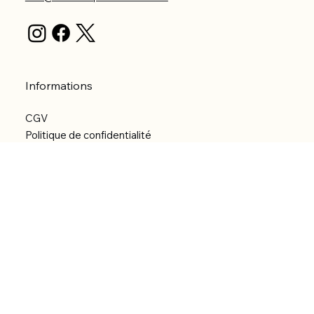
Informations
CGV
Politique de confidentialité
Politique d'expédition
Politique de remboursement
Déclaration d'accessibilité
Réalisation du site
Menu
Accueil
Boutique
Catégories