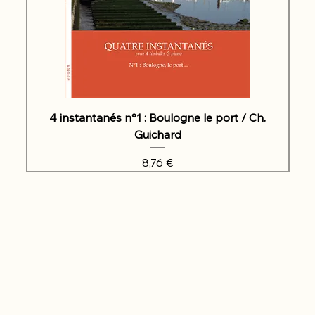
4 instantanés n°1 : Boulogne le port / Ch.
Guichard
Prix
8,76 €