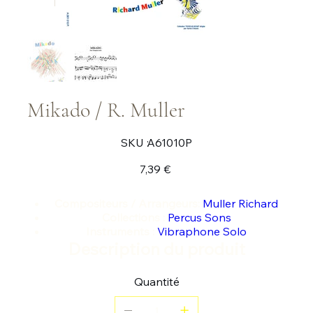
Mikado / R. Muller
SKU
SKU :
A61010P
A61010P
Prix
7,39 €
Compositeurs / Arrangeurs:
Muller Richard
Collections :
Percus Sons
Instruments :
Vibraphone Solo
Description du produit
Quantité