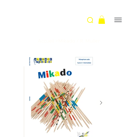
Accueil
>
Mikado / R. Muller