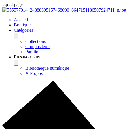
top of page
Accueil
Boutique
Catégories
Collections
Compositeurs
Partitions
En savoir plus
Bibliothèque numérique
À Propos