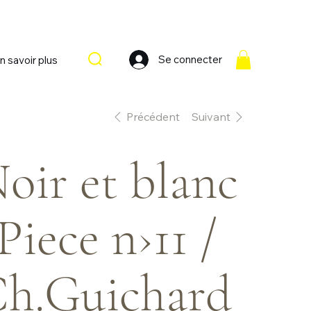
Se connecter
n savoir plus
Précédent
Suivant
oir et blanc
 Piece n›11 /
h.Guichard