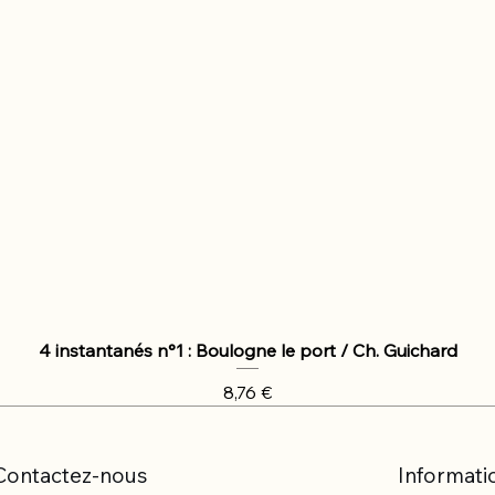
4 instantanés n°1 : Boulogne le port / Ch. Guichard
Prix
8,76 €
Contactez-nous
Informati