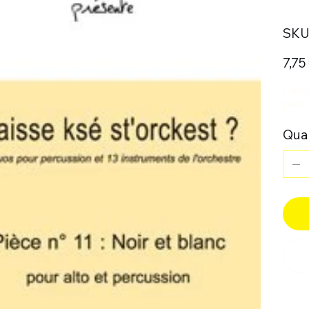
SKU 
Prix
7,75
Caiss
perc
Quan