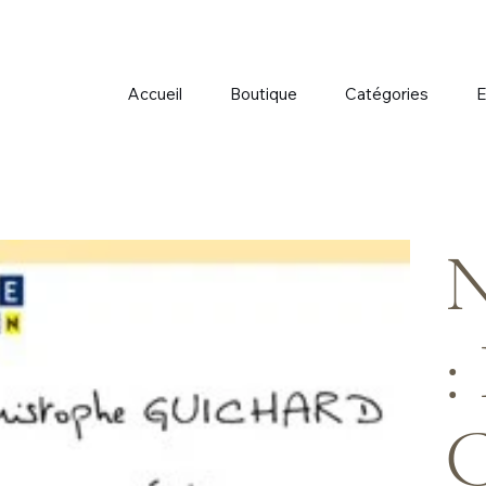
Accueil
Boutique
Catégories
E
N
:
C