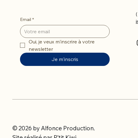
(
Email
*
Oui, je veux m'inscrire à votre 
newsletter
Je m'inscris
© 2026 by Alfonce Production.
Site réalisé par P’tit Kiwi.