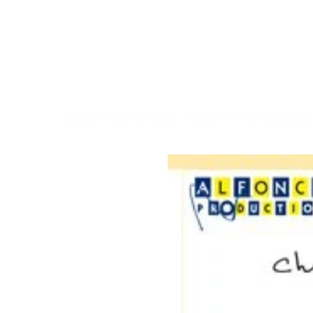
Accueil
>
Noir et blanc : Piece n›11 / Ch.Guichard