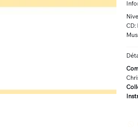
Inf
Nive
CD:
Musi
Déta
Comp
Chr
Coll
Ins