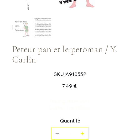
Peteur pan et le petoman / Y.
Carlin
SKU
SKU :
A91055P
A91055P
Prix
7,49 €
Pour guitare solo.
Durée : 1min30sec
Quantité