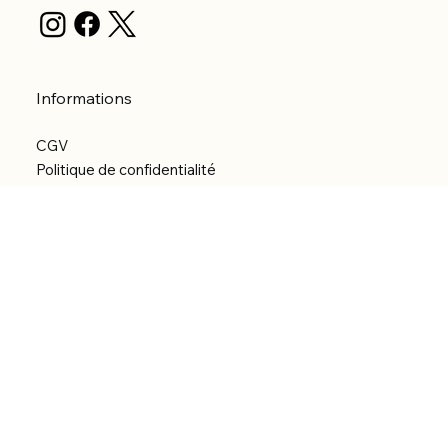
Informations
CGV
Politique de confidentialité
Politique d'expédition
Politique de remboursement
Déclaration d'accessibilité
Réalisation du site
Menu
Accueil
Boutique
Catégories
Bibliothèque numérique