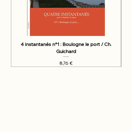
4 instantanés n°1 : Boulogne le port / Ch.
Guichard
Prix
8,76 €