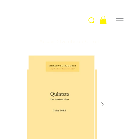
Accueil
>
Quinteto / C. Tort