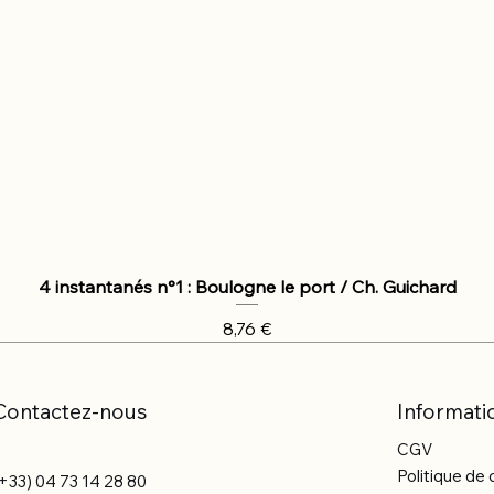
4 instantanés n°1 : Boulogne le port / Ch. Guichard
Prix
8,76 €
Contactez-nous
Informati
CGV
Politique de 
+33) 04 73 14 28 80