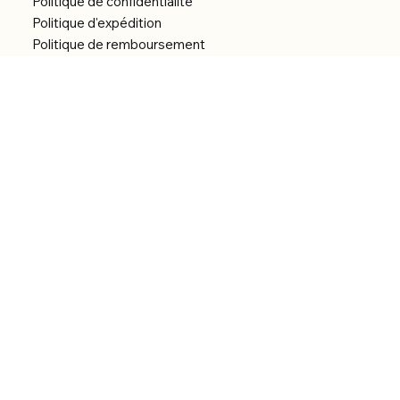
Politique de confidentialité
Politique d'expédition
Politique de remboursement
Déclaration d'accessibilité
Réalisation du site
Menu
Accueil
Boutique
Catégories
Bibliothèque numérique
À Propos
Contact
© 2026 by Alfonce Production.
Site réalisé par P’tit Kiwi.