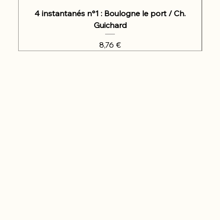
4 instantanés n°1 : Boulogne le port / Ch.
Guichard
Prix
8,76 €