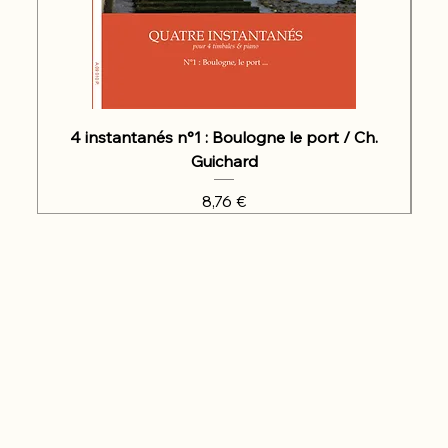
4 instantanés n°1 : Boulogne le port / Ch.
Guichard
Prix
8,76 €