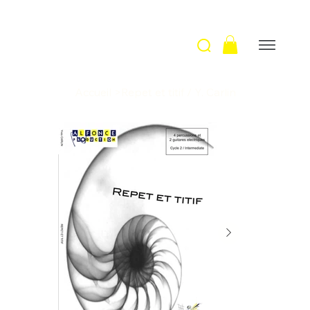
Accueil
>
Repet et titif / Y. Carlin