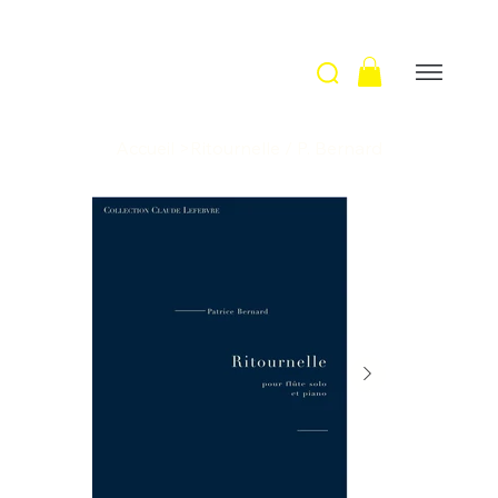
Accueil
>
Ritournelle / P. Bernard