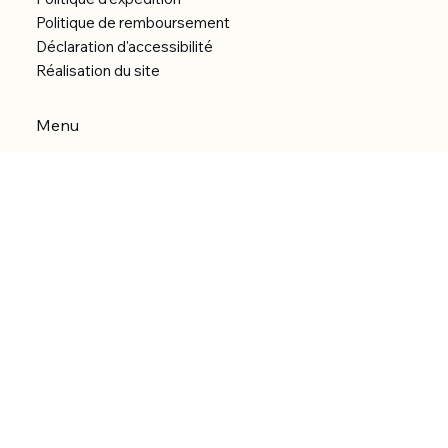
Politique de remboursement
Déclaration d'accessibilité
Réalisation du site
Menu
Accueil
Boutique
Catégories
Bibliothèque numérique
À Propos
Contact
© 2026 by Alfonce Production.
Site réalisé par P’tit Kiwi.