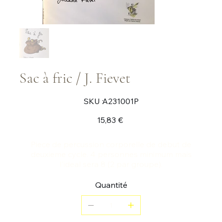
Sac à fric / J. Fievet
SKU
SKU :
A231001P
A231001P
Prix
15,83 €
Piece de percussion corporelle de debut de
deuxieme cycle. 4 personnes minimum mais
l'ideal sera 8 (2 par groupe).
Quantité