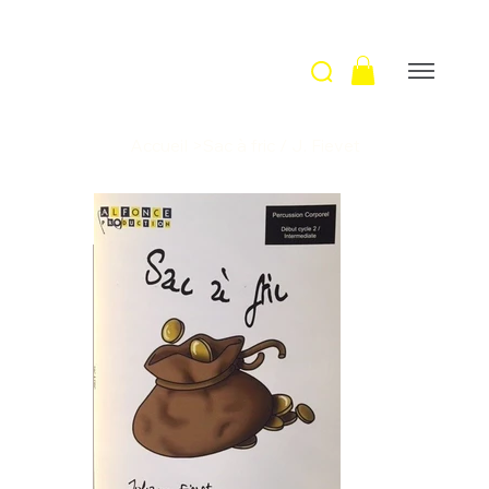
Accueil
>
Sac à fric / J. Fievet