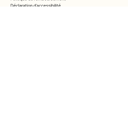
Déclaration d'accessibilité
Réalisation du site
Menu
Accueil
Boutique
Catégories
Bibliothèque numérique
À Propos
Contact
© 2026 by Alfonce Production.
Site réalisé par P’tit Kiwi.