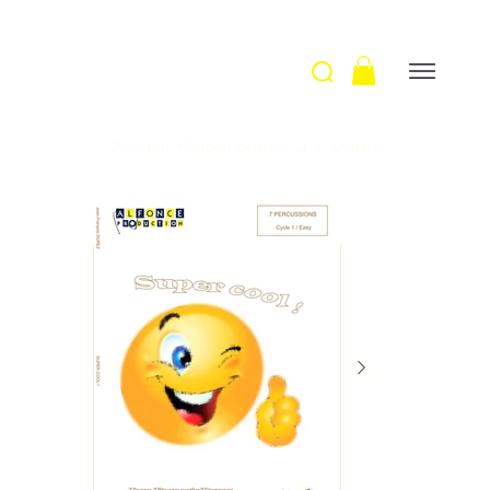
Accueil
>
Super cool ! / J-F. Durez