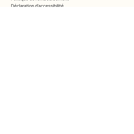
Déclaration d'accessibilité
Réalisation du site
Menu
Accueil
Boutique
Catégories
Bibliothèque numérique
À Propos
Contact
© 2026 by Alfonce Production.
Site réalisé par P’tit Kiwi.