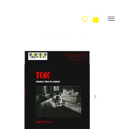
Accueil
>
TCdC / M. Pozzi