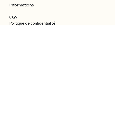
Informations
CGV
Politique de confidentialité
Politique d'expédition
Politique de remboursement
Déclaration d'accessibilité
Réalisation du site
Menu
Accueil
Boutique
Catégories
Bibliothèque numérique
À Propos
Contact