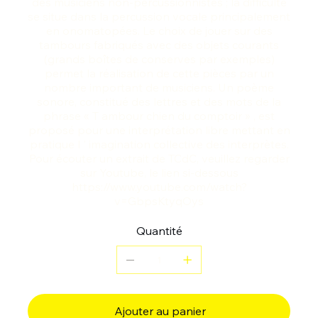
des musiciens non-percussionnistes ; la difficulté
se situe dans la percussion vocale principalement
en onomatopées. Le choix de jouer sur des
tambours fabriqués avec des objets courants
(grands boîtes de conserves par exemples)
permet la réalisation de cette pièces par un
nombre important de musiciens. Un poème
sonore, constitué des lettres et des mots de la
phrase « T ambour chien du comptoir » , est
proposé pour une interprétation libre mettant en
pratique l ' imagination collective des interprètes.
Pour écouter un extrait de TCdC, veuillez regarder
sur Youtube, le lien si-dessous
https://www.youtube.com/watch?
v=GbpsKtyqOys
Quantité
Ajouter au panier