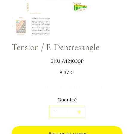
Tension / F. Dentresangle
SKU
SKU :
A121030P
A121030P
Prix
8,97 €
Pièce pour violoncelle et vibraphone
Quantité
Ajouter au panier