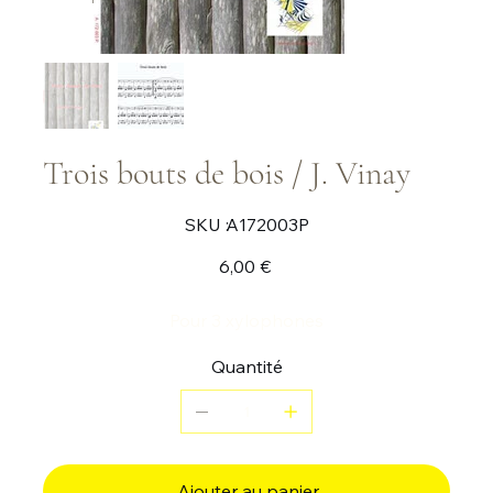
Trois bouts de bois / J. Vinay
SKU
SKU :
A172003P
A172003P
Prix
6,00 €
Pour 3 xylophones
Quantité
Ajouter au panier