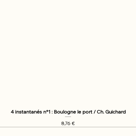
4 instantanés n°1 : Boulogne le port / Ch. Guichard
Prix
8,76 €