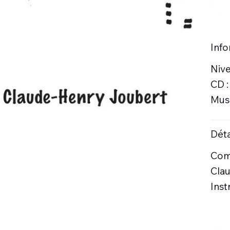
Inf
Niv
CD 
Musi
Déta
Comp
Cla
Inst