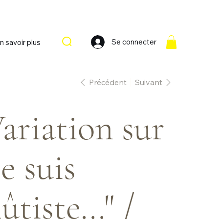
Se connecter
n savoir plus
Précédent
Suivant
ariation sur
je suis
lûtiste..." /