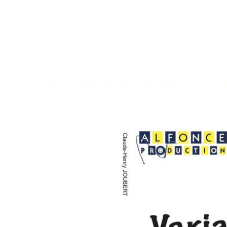
Accueil
>
Variation sur "je suis flûtiste..." / C-H. J