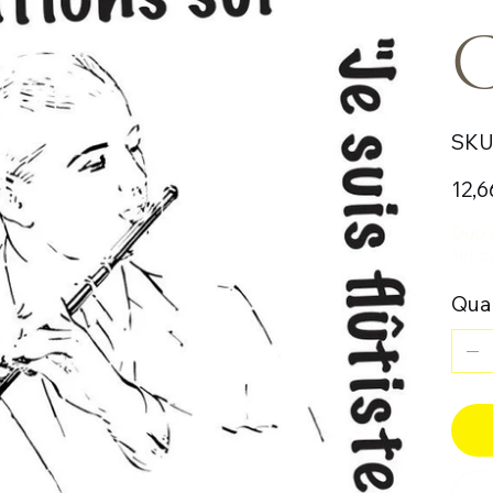
C
SKU 
Prix
12,6
Duo p
1er c
Quan