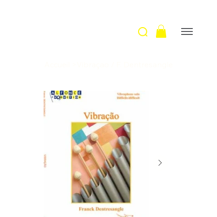
Accueil
>
Vibraçao / F. Dentresangle