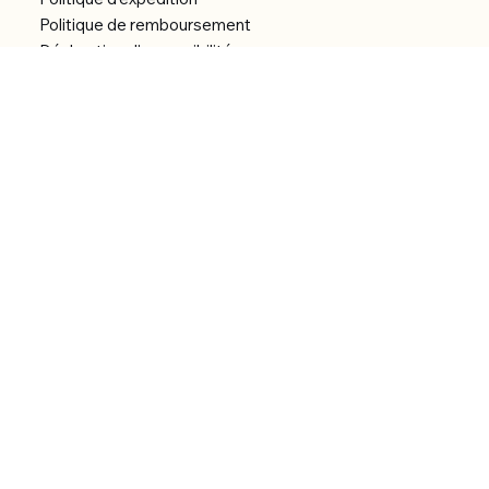
Politique de remboursement
Déclaration d'accessibilité
Réalisation du site
Menu
Accueil
Boutique
Catégories
Bibliothèque numérique
À Propos
Contact
© 2026 by Alfonce Production.
Site réalisé par P’tit Kiwi.