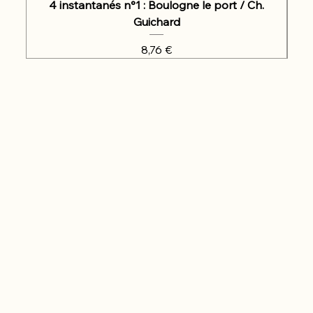
4 instantanés n°1 : Boulogne le port / Ch.
Guichard
Prix
8,76 €