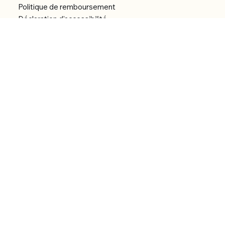
Politique de remboursement
Déclaration d'accessibilité
Réalisation du site
Menu
Accueil
Boutique
Catégories
Bibliothèque numérique
À Propos
Contact
© 2026 by Alfonce Production.
Site réalisé par P’tit Kiwi.