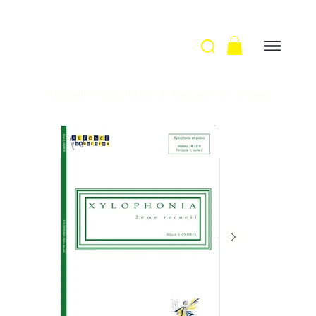
Accueil
>
Xylophonia, 2› Recueil / A.Londeix