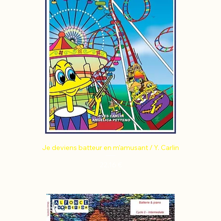
Je deviens batteur en m'amusant / Y. Carlin
Prix
22,16 €