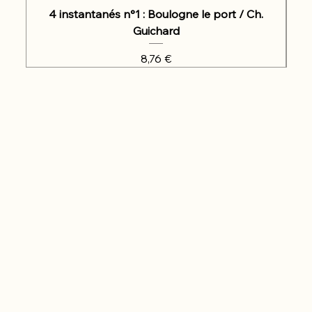
4 instantanés n°1 : Boulogne le port / Ch.
Guichard
Prix
8,76 €