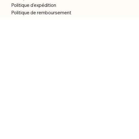
Politique d'expédition
Politique de remboursement
Déclaration d'accessibilité
Réalisation du site
Menu
Accueil
Boutique
Catégories
Bibliothèque numérique
À Propos
Contact
© 2026 by Alfonce Production.
Site réalisé par P’tit Kiwi.