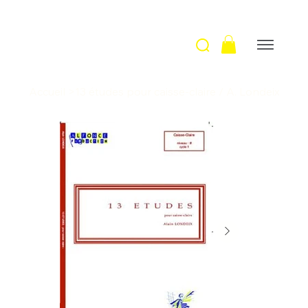
Accueil
>
13 études pour caisse-claire / A. Londeix