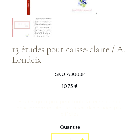
13 études pour caisse-claire / A.
Londeix
SKU
SKU :
A3003P
A3003P
Prix
10,75 €
Etudes qui regroupent toute la technique de
base préparant ainsi le travail des études plus
difficiles.
Quantité