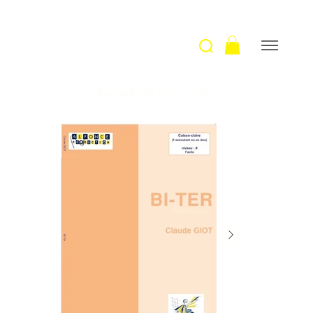
Accueil
>
Bi-Ter / C. Giot